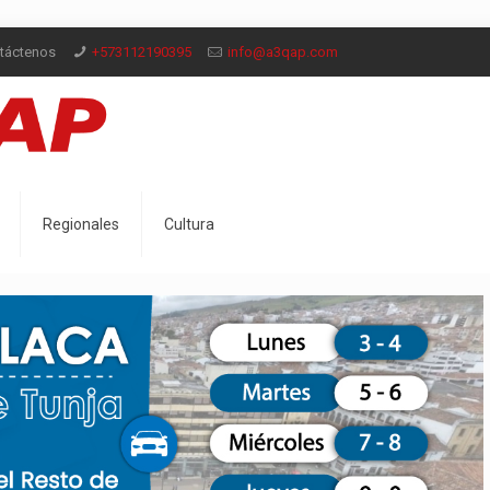
ntáctenos
+573112190395
info@a3qap.com
Regionales
Cultura