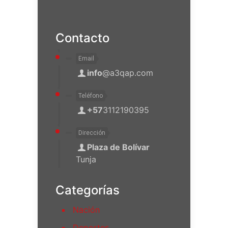
Contacto
Email
info
@a3qap.com
Teléfono
+57
3112190395
Dirección
Plaza de Bolívar
Tunja
Categorías
Nación
Deportes