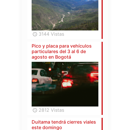
3144 Vistas
Pico y placa para vehículos
particulares del 3 al 6 de
agosto en Bogotá
2812 Vistas
Duitama tendrá cierres viales
este domingo