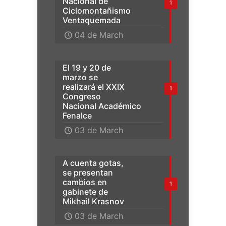
Nacional de
1
Ciclomontañismo
Ventaquemada
04 de March
El 19 y 20 de
marzo se
realizará el XXIX
1
Congreso
Nacional Académico
Fenalce
03 de March
A cuenta gotas,
se presentan
cambios en
1
gabinete de
Mikhail Krasnov
03 de March