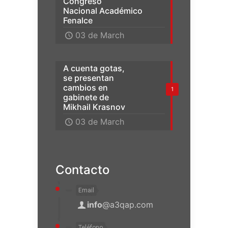
Congreso
Nacional Académico
Fenalce
03 de March
A cuenta gotas,
se presentan
cambios en
1
gabinete de
Mikhail Krasnov
03 de March
Contacto
Email
info
@a3qap.com
Teléfono