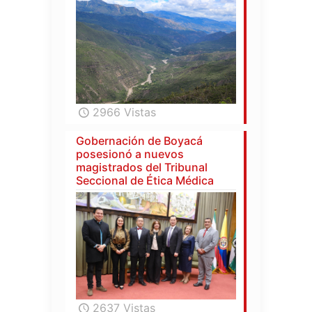
2966 Vistas
Gobernación de Boyacá
posesionó a nuevos
magistrados del Tribunal
Seccional de Ética Médica
2637 Vistas