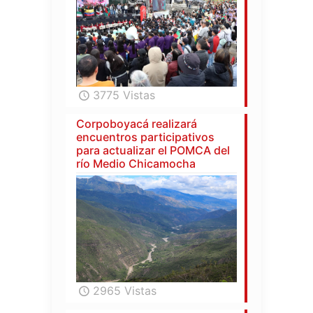
3775 Vistas
Corpoboyacá realizará
encuentros participativos
para actualizar el POMCA del
río Medio Chicamocha
2965 Vistas