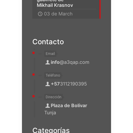
Mikhail Krasnov
03 de March
Contacto
Email
info
@a3qap.com
Teléfono
+57
3112190395
Dirección
Plaza de Bolívar
Tunja
Categorías