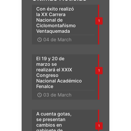
Con éxito realizó
la XX Carrera
Nacional de
1
Ciclomontañismo
Ventaquemada
04 de March
El 19 y 20 de
marzo se
realizará el XXIX
1
Congreso
Nacional Académico
Fenalce
03 de March
A cuenta gotas,
se presentan
cambios en
1
gabinete de