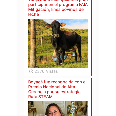
participar en el programa FAIA
Mitigación, línea bovinos de
leche
2376 Vistas
Boyacá fue reconocida con el
Premio Nacional de Alta
Gerencia por su estrategia
Ruta STEAM