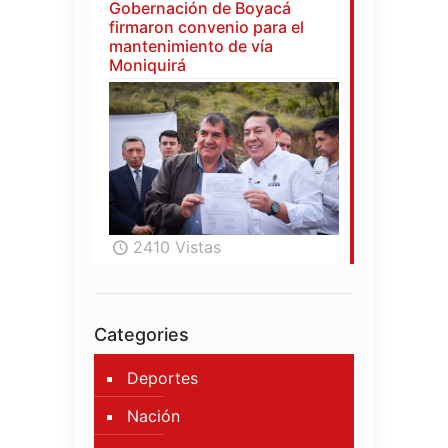
Gobernación de Boyacá
firmaron convenio para el
mantenimiento de vía
Moniquirá
2410 Vistas
Categories
Deportes
Nación