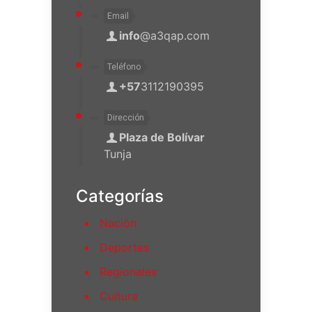
Email
info
@a3qap.com
Teléfono
+57
3112190395
Dirección
Plaza de Bolívar
Tunja
Categorías
Nación
Deportes
Regionales
Cultura