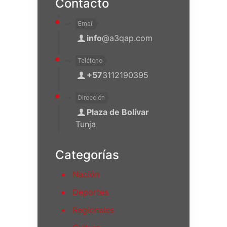
Contacto
Email
info
@a3qap.com
Teléfono
+57
3112190395
Dirección
Plaza de Bolívar
Tunja
Categorías
Nación
Deportes
Regionales