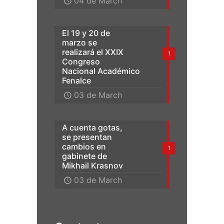
04 de March
El 19 y 20 de
marzo se
realizará el XXIX
1
Congreso
Nacional Académico
Fenalce
03 de March
A cuenta gotas,
se presentan
cambios en
1
gabinete de
Mikhail Krasnov
03 de March