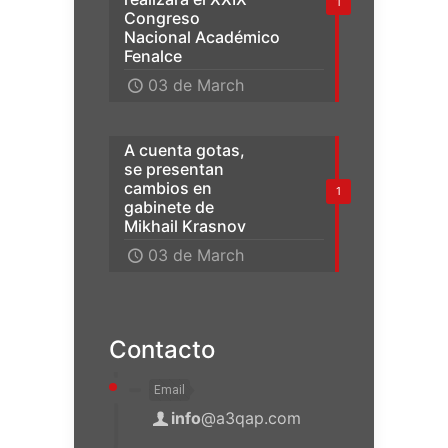
1
Congreso
Nacional Académico
Fenalce
03 de March
A cuenta gotas,
se presentan
cambios en
1
gabinete de
Mikhail Krasnov
03 de March
Contacto
Email
info
@a3qap.com