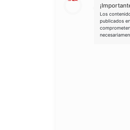
¡Important
Los contenido
publicados en
comprometen 
necesariament