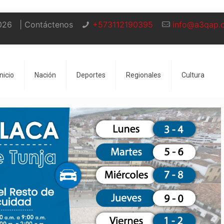
026
| Contáctenos
+573112190395
info@a3qap.
Inicio
Nación
Deportes
Regionales
Cultura