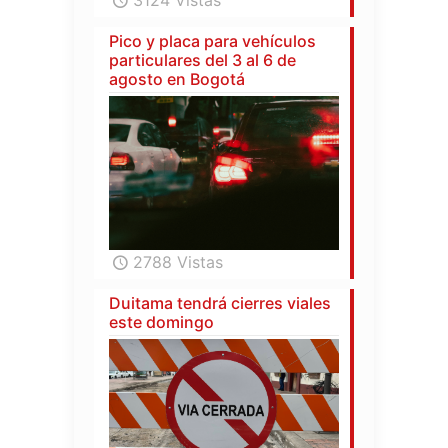
Pico y placa para vehículos
particulares del 3 al 6 de
agosto en Bogotá
2788 Vistas
Duitama tendrá cierres viales
este domingo