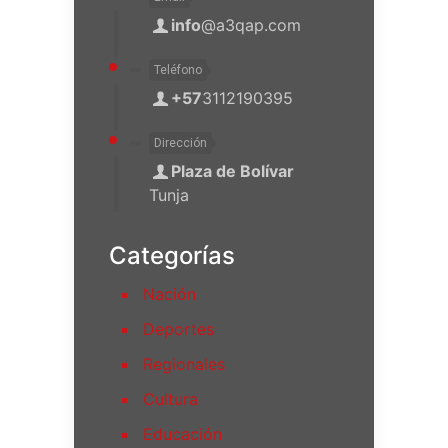
info
@a3qap.com
Teléfono
+57
3112190395
Dirección
Plaza de Bolívar
Tunja
Categorías
Nación
Deportes
Regionales
Cultura
Educación