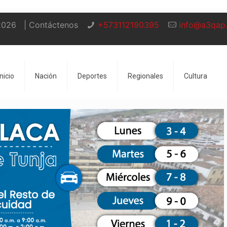
2026
| Contáctenos
+573112190395
info@a3qap
Inicio
Nación
Deportes
Regionales
Cultura