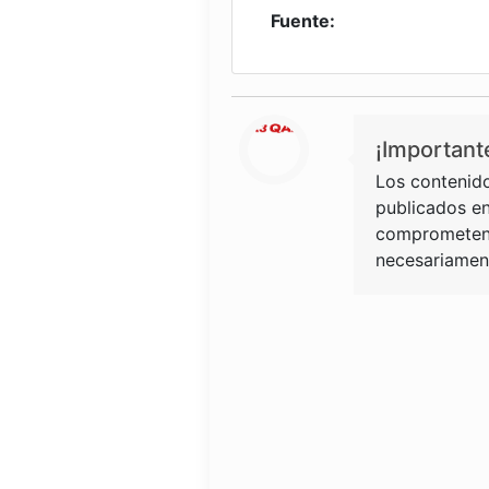
Fuente:
¡Important
Los contenido
publicados en
comprometen 
necesariament