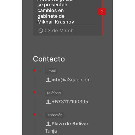
se presentan
cambios en
1
gabinete de
Mikhail Krasnov
03 de March
Contacto
Email
info
@a3qap.com
Teléfono
+57
3112190395
Dirección
Plaza de Bolívar
Tunja