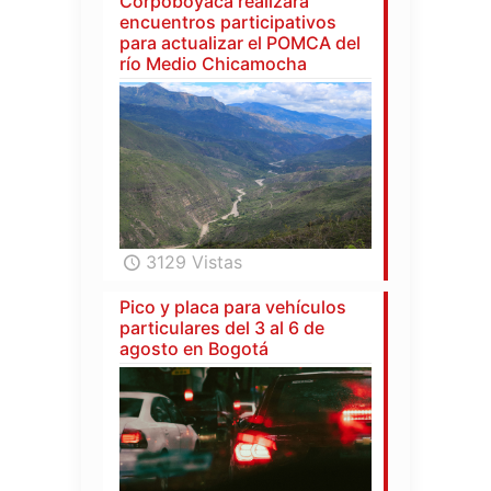
Corpoboyacá realizará
encuentros participativos
para actualizar el POMCA del
río Medio Chicamocha
3129 Vistas
Pico y placa para vehículos
particulares del 3 al 6 de
agosto en Bogotá