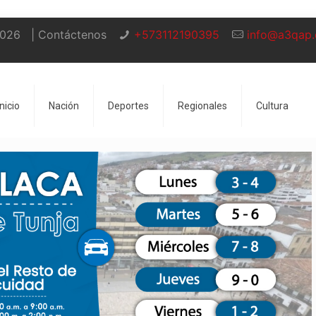
2026
| Contáctenos
+573112190395
info@a3qap
Inicio
Nación
Deportes
Regionales
Cultura