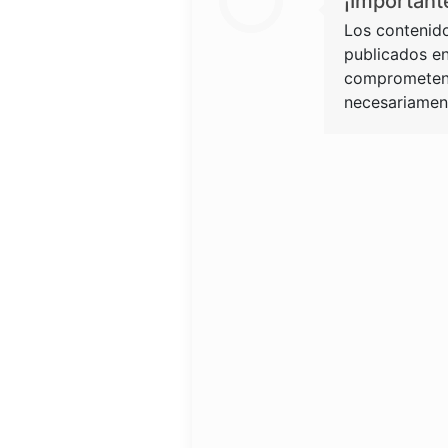
¡Important
Los contenido
publicados en
comprometen 
necesariament