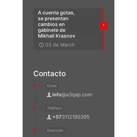
A cuenta gotas,
se presentan
cambios en
1
gabinete de
Mikhail Krasnov
03 de March
Contacto
Email
info
@a3qap.com
Teléfono
+57
3112190395
Dirección