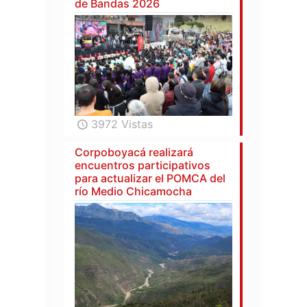
de Bandas 2026
3972 Vistas
Corpoboyacá realizará
encuentros participativos
para actualizar el POMCA del
río Medio Chicamocha