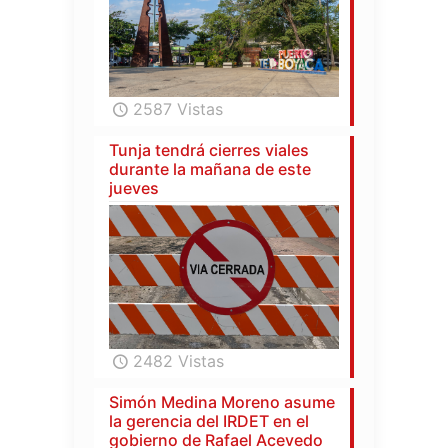
2587 Vistas
Tunja tendrá cierres viales
durante la mañana de este
jueves
2482 Vistas
Simón Medina Moreno asume
la gerencia del IRDET en el
gobierno de Rafael Acevedo