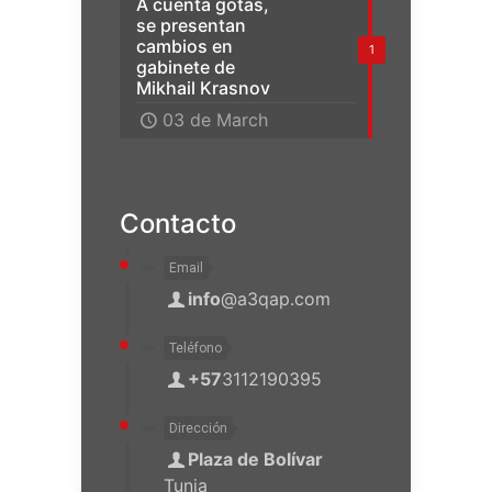
A cuenta gotas,
se presentan
cambios en
1
gabinete de
Mikhail Krasnov
03 de March
Contacto
Email
info
@a3qap.com
Teléfono
+57
3112190395
Dirección
Plaza de Bolívar
Tunja