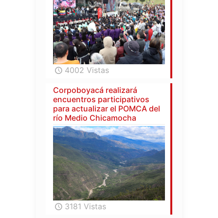
4002 Vistas
Corpoboyacá realizará
encuentros participativos
para actualizar el POMCA del
río Medio Chicamocha
3181 Vistas