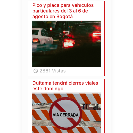
Pico y placa para vehículos
particulares del 3 al 6 de
agosto en Bogotá
2861 Vistas
Duitama tendrá cierres viales
este domingo