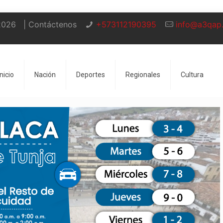
2026
| Contáctenos
+573112190395
info@a3qap
Inicio
Nación
Deportes
Regionales
Cultura