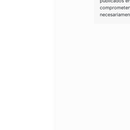
publicados en
comprometen 
necesariament