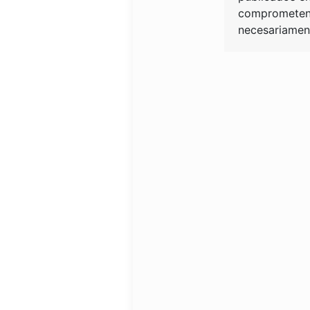
comprometen 
necesariament