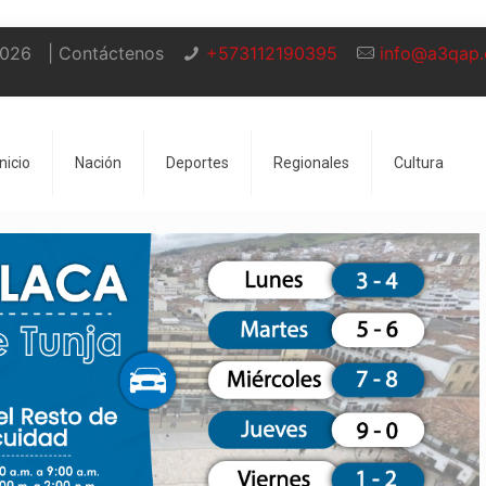
2026
| Contáctenos
+573112190395
info@a3qap
Inicio
Nación
Deportes
Regionales
Cultura