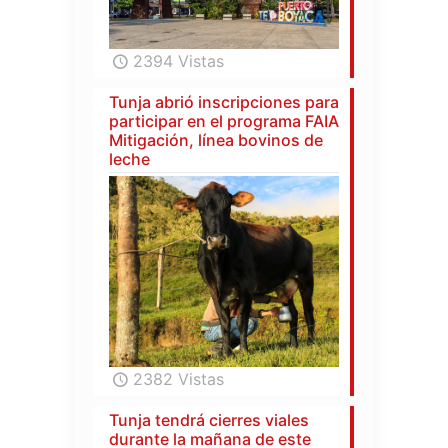
2394 Vistas
Tunja abrió inscripciones para
participar en el programa FAIA
Mitigación, línea bovinos de
leche
2382 Vistas
Tunja tendrá cierres viales
durante la mañana de este