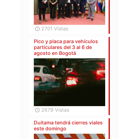
2701 Vistas
Pico y placa para vehículos
particulares del 3 al 6 de
agosto en Bogotá
2679 Vistas
Duitama tendrá cierres viales
este domingo