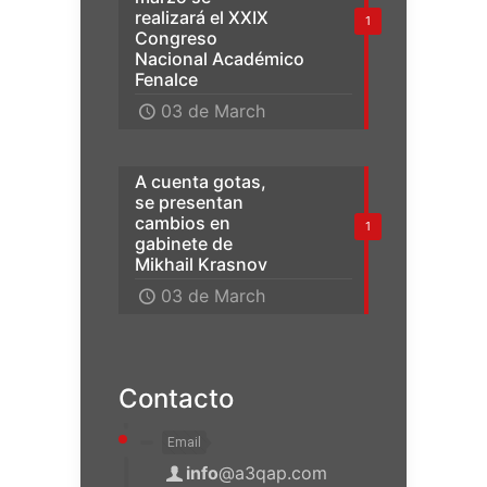
realizará el XXIX
1
Congreso
Nacional Académico
Fenalce
03 de March
A cuenta gotas,
se presentan
cambios en
1
gabinete de
Mikhail Krasnov
03 de March
Contacto
Email
info
@a3qap.com