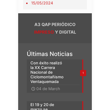
15/05/2024
A3 QAP PERIÓDICO
IMPRESO
Y DIGITAL
Últimas Noticias
Con éxito realizó
la XX Carrera
Nacional de
1
Ciclomontañismo
Ventaquemada
04 de March
El 19 y 20 de
marzo se