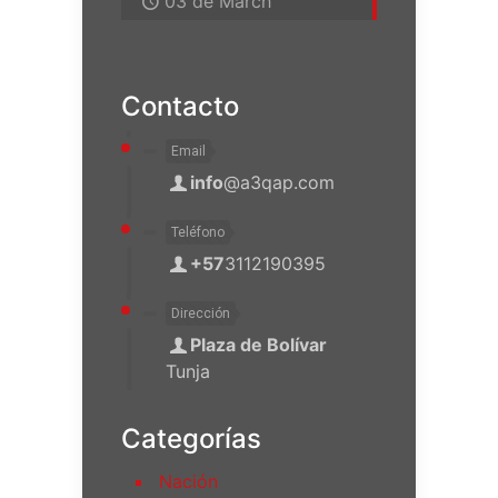
03 de March
Contacto
Email
info
@a3qap.com
Teléfono
+57
3112190395
Dirección
Plaza de Bolívar
Tunja
Categorías
Nación