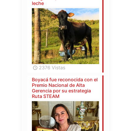
leche
2376 Vistas
Boyacá fue reconocida con el
Premio Nacional de Alta
Gerencia por su estrategia
Ruta STEAM