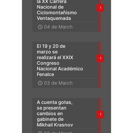
la XX Carrera
Nacional de
1
Ciclomontañismo
Ventaquemada
04 de March
El 19 y 20 de
marzo se
realizará el XXIX
1
Congreso
Nacional Académico
Fenalce
03 de March
A cuenta gotas,
se presentan
cambios en
1
gabinete de
Mikhail Krasnov