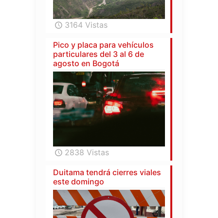
3164 Vistas
Pico y placa para vehículos
particulares del 3 al 6 de
agosto en Bogotá
2838 Vistas
Duitama tendrá cierres viales
este domingo