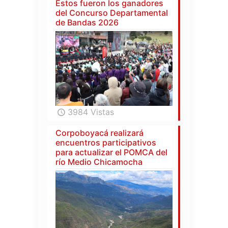
Estos fueron los ganadores
del Concurso Departamental
de Bandas 2026
3984 Vistas
Corpoboyacá realizará
encuentros participativos
para actualizar el POMCA del
río Medio Chicamocha