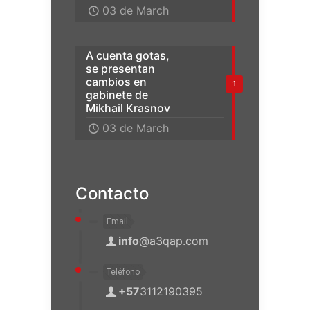
03 de March
A cuenta gotas,
se presentan
cambios en
1
gabinete de
Mikhail Krasnov
03 de March
Contacto
Email
info
@a3qap.com
Teléfono
+57
3112190395