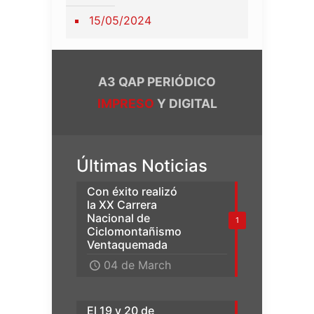
15/05/2024
A3 QAP PERIÓDICO
IMPRESO
Y DIGITAL
Últimas Noticias
Con éxito realizó
la XX Carrera
Nacional de
1
Ciclomontañismo
Ventaquemada
04 de March
El 19 y 20 de