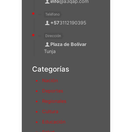
info
@a3qap.com
Teléfono
+57
3112190395
Dirección
Plaza de Bolívar
Tunja
Categorías
Nación
Deportes
Regionales
Cultura
Educación
Salud