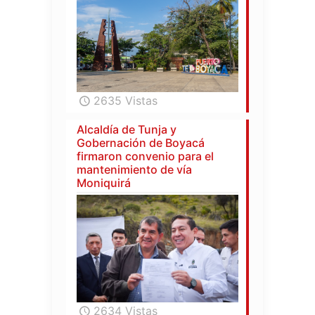
2635 Vistas
Alcaldía de Tunja y
Gobernación de Boyacá
firmaron convenio para el
mantenimiento de vía
Moniquirá
2634 Vistas