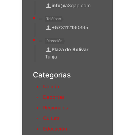
info
@a3qap.com
Teléfono
+57
3112190395
Dirección
Plaza de Bolívar
Tunja
Categorías
Nación
Deportes
Regionales
Cultura
Educación