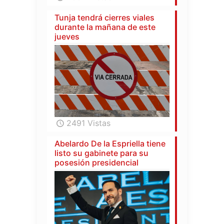
Tunja tendrá cierres viales
durante la mañana de este
jueves
2491 Vistas
Abelardo De la Espriella tiene
listo su gabinete para su
posesión presidencial