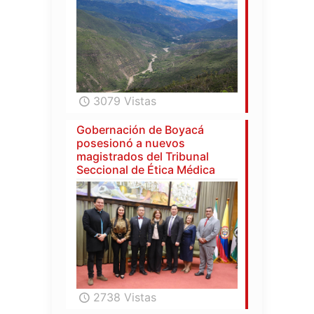
3079 Vistas
Gobernación de Boyacá
posesionó a nuevos
magistrados del Tribunal
Seccional de Ética Médica
2738 Vistas