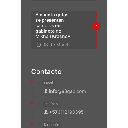
A cuenta gotas,
se presentan
cambios en
1
gabinete de
Mikhail Krasnov
03 de March
Contacto
Email
info
@a3qap.com
Teléfono
+57
3112190395
Dirección