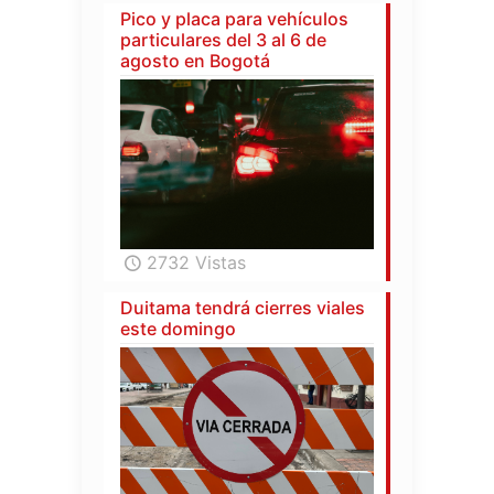
Pico y placa para vehículos
particulares del 3 al 6 de
agosto en Bogotá
2732 Vistas
Duitama tendrá cierres viales
este domingo