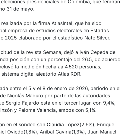
s elecciones presidenciales de Colombia, que tendrán
imo 31 de mayo.
realizada por la firma AtlasIntel, que ha sido
pal empresa de estudios electorales en Estados
e 2025 elaborado por el estadístico Nate Silver.
icitud de la revista Semana, dejó a Iván Cepeda del
unda posición con un porcentaje del 26.5, de acuerdo
incluyó la medición hecha aa 4.520 personas,
sistema digital aleatorio Atlas RDR.
ada entre el 5 y el 8 de enero de 2026, periodo en el
 de Nicolás Maduro por parte de las autoridades
e Sergio Fajardo está en el tercer lugar, con 9,4%,
inzón y Paloma Valencia, ambos con 5,1%.
ran en el sondeo son Claudia López(2,6%), Enrique
iel Oviedo(1,8%), Aníbal Gaviria(1,3%), Juan Manuel