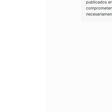
publicados en
comprometen 
necesariament