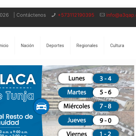
2026
| Contáctenos
+573112190395
info@a3qap
Inicio
Nación
Deportes
Regionales
Cultura