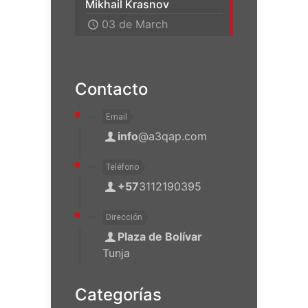
Mikhail Krasnov
03 de March
Contacto
Email
info
@a3qap.com
Teléfono
+57
3112190395
Dirección
Plaza de Bolívar
Tunja
Categorías