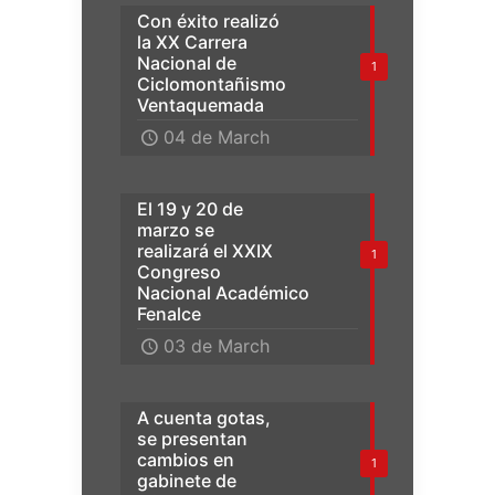
Con éxito realizó
la XX Carrera
Nacional de
1
Ciclomontañismo
Ventaquemada
04 de March
El 19 y 20 de
marzo se
realizará el XXIX
1
Congreso
Nacional Académico
Fenalce
03 de March
A cuenta gotas,
se presentan
cambios en
1
gabinete de