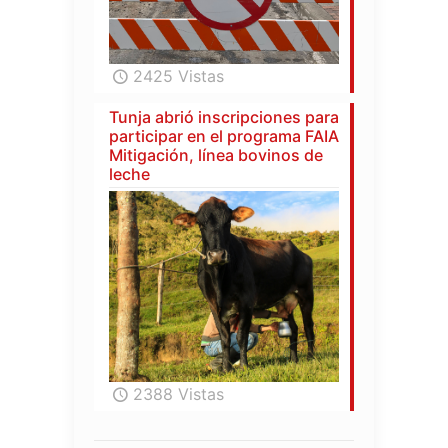
2425 Vistas
Tunja abrió inscripciones para
participar en el programa FAIA
Mitigación, línea bovinos de
leche
2388 Vistas