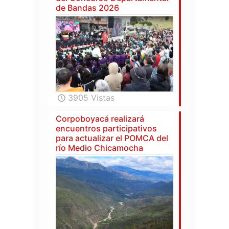
de Bandas 2026
3905 Vistas
Corpoboyacá realizará
encuentros participativos
para actualizar el POMCA del
río Medio Chicamocha