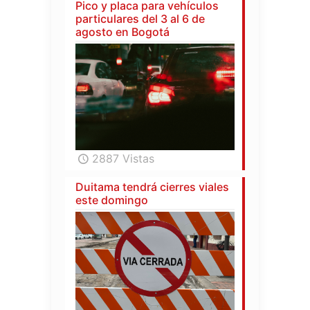
Pico y placa para vehículos
particulares del 3 al 6 de
agosto en Bogotá
2887 Vistas
Duitama tendrá cierres viales
este domingo