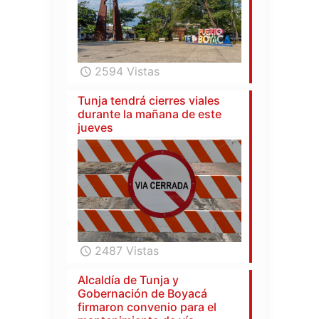
2594 Vistas
Tunja tendrá cierres viales
durante la mañana de este
jueves
2487 Vistas
Alcaldía de Tunja y
Gobernación de Boyacá
firmaron convenio para el