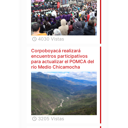
4030 Vistas
Corpoboyacá realizará
encuentros participativos
para actualizar el POMCA del
río Medio Chicamocha
3205 Vistas