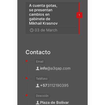
A cuenta gotas,
se presentan
cambios en
1
gabinete de
Mikhail Krasnov
03 de March
Contacto
Email
info
@a3qap.com
Teléfono
+57
3112190395
Dirección
Plaza de Bolívar