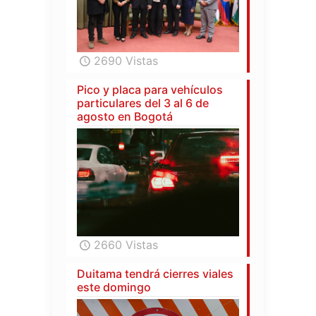
2690 Vistas
Pico y placa para vehículos
particulares del 3 al 6 de
agosto en Bogotá
2660 Vistas
Duitama tendrá cierres viales
este domingo