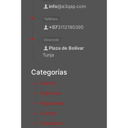
info
@a3qap.com
Teléfono
+57
3112190395
Dirección
Plaza de Bolívar
Tunja
Categorías
Nación
Deportes
Regionales
Cultura
Educación