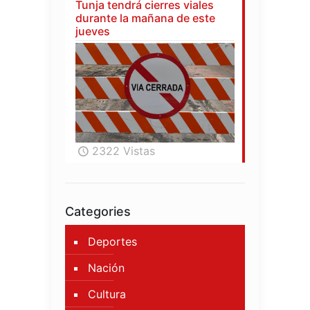
Tunja tendrá cierres viales
durante la mañana de este
jueves
2322 Vistas
Categories
Deportes
Nación
Cultura