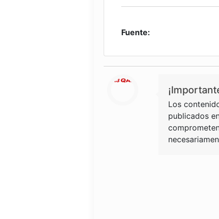
Fuente:
¡Important
Los contenido
publicados en
comprometen 
necesariament