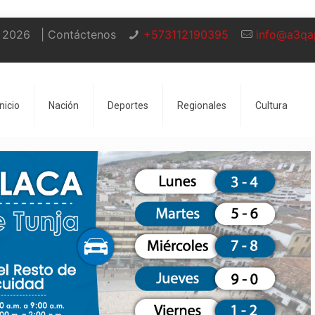
 2026
| Contáctenos
+573112190395
info@a3qa
Inicio
Nación
Deportes
Regionales
Cultura