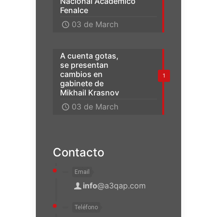
Nacional Académico
Fenalce
03 de March
A cuenta gotas,
se presentan
cambios en
1
gabinete de
Mikhail Krasnov
03 de March
Contacto
Email
info
@a3qap.com
Teléfono