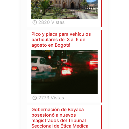
2820 Vistas
Pico y placa para vehículos
particulares del 3 al 6 de
agosto en Bogotá
2773 Vistas
Gobernación de Boyacá
posesionó a nuevos
magistrados del Tribunal
Seccional de Ética Médica