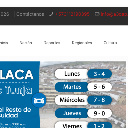
2026
| Contáctenos
+573112190395
info@a3qap
Inicio
Nación
Deportes
Regionales
Cultura