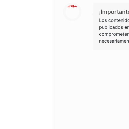
¡Important
Los contenido
publicados en
comprometen 
necesariament