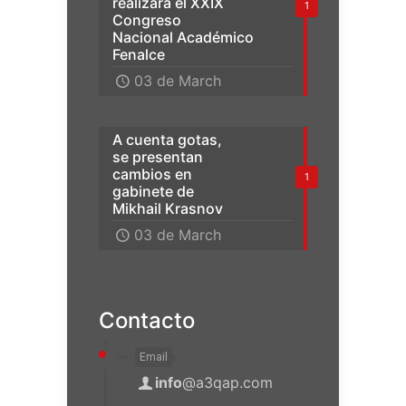
realizará el XXIX
1
Congreso
Nacional Académico
Fenalce
03 de March
A cuenta gotas,
se presentan
cambios en
1
gabinete de
Mikhail Krasnov
03 de March
Contacto
Email
info
@a3qap.com