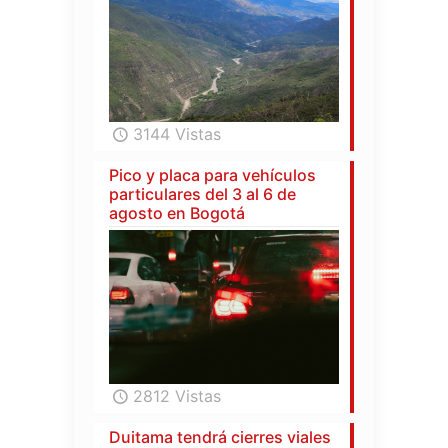
3144 Vistas
Pico y placa para vehículos
particulares del 3 al 6 de
agosto en Bogotá
2812 Vistas
Duitama tendrá cierres viales