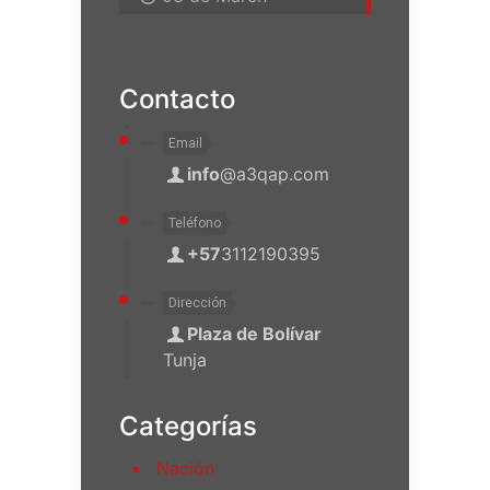
Contacto
Email
info
@a3qap.com
Teléfono
+57
3112190395
Dirección
Plaza de Bolívar
Tunja
Categorías
Nación