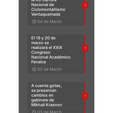
Nacional de
1
Ciclomontañismo
Ventaquemada
04 de March
El 19 y 20 de
marzo se
realizará el XXIX
1
Congreso
Nacional Académico
Fenalce
03 de March
A cuenta gotas,
se presentan
cambios en
1
gabinete de
Mikhail Krasnov
03 de March