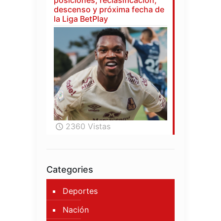
descenso y próxima fecha de
la Liga BetPlay
2360 Vistas
Categories
Deportes
Nación