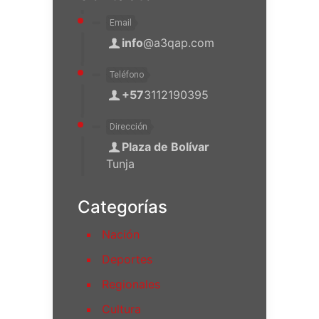
Email
info
@a3qap.com
Teléfono
+57
3112190395
Dirección
Plaza de Bolívar
Tunja
Categorías
Nación
Deportes
Regionales
Cultura