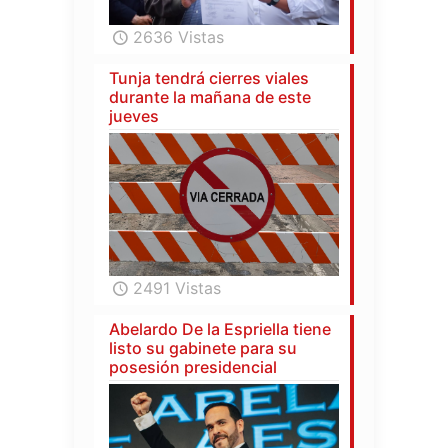
2636 Vistas
Tunja tendrá cierres viales
durante la mañana de este
jueves
2491 Vistas
Abelardo De la Espriella tiene
listo su gabinete para su
posesión presidencial