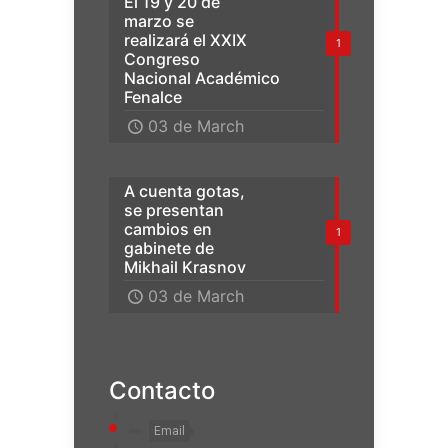
El 19 y 20 de
marzo se
realizará el XXIX
1
Congreso
Nacional Académico
Fenalce
03 de March
A cuenta gotas,
se presentan
cambios en
1
gabinete de
Mikhail Krasnov
03 de March
Contacto
Email