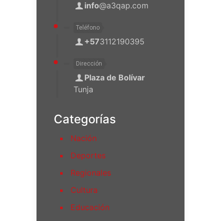
info
@a3qap.com
Teléfono
+57
3112190395
Dirección
Plaza de Bolívar
Tunja
Categorías
Nación
Deportes
Regionales
Cultura
Educación