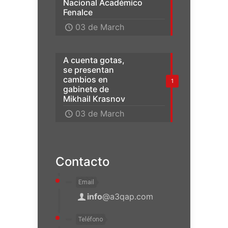
Nacional Académico
Fenalce
03 de March
A cuenta gotas,
se presentan
cambios en
1
gabinete de
Mikhail Krasnov
03 de March
Contacto
Email
info
@a3qap.com
Teléfono