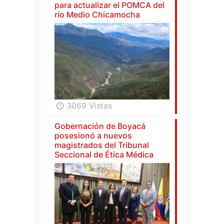
para actualizar el POMCA del
río Medio Chicamocha
3069 Vistas
Gobernación de Boyacá
posesionó a nuevos
magistrados del Tribunal
Seccional de Ética Médica