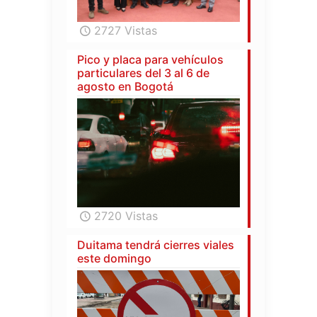
2727 Vistas
Pico y placa para vehículos
particulares del 3 al 6 de
agosto en Bogotá
2720 Vistas
Duitama tendrá cierres viales
este domingo