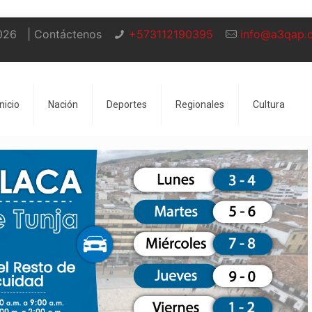
026
| Contáctenos
+573112190395
info@a3qap.
Inicio
Nación
Deportes
Regionales
Cultura