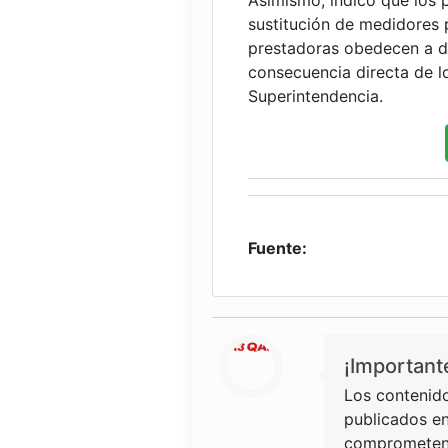
Asimismo, indicó que los 
sustitución de medidores 
prestadoras obedecen a d
consecuencia directa de l
Superintendencia.
Fuente:
¡Important
Los contenido
publicados en
comprometen 