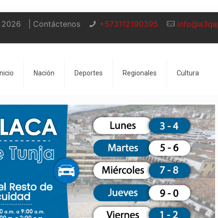
 2026
| Contáctenos
+573112190395
info@a3qa
Inicio
Nación
Deportes
Regionales
Cultura