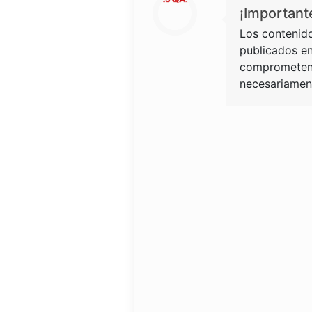
¡Important
Los contenido
publicados en
comprometen 
necesariament