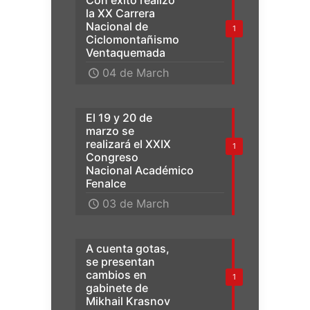
la XX Carrera
Nacional de
1
Ciclomontañismo
Ventaquemada
04 de March
El 19 y 20 de
marzo se
realizará el XXIX
1
Congreso
Nacional Académico
Fenalce
03 de March
A cuenta gotas,
se presentan
cambios en
1
gabinete de
Mikhail Krasnov