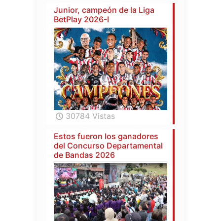
Junior, campeón de la Liga
BetPlay 2026-I
30784 Vistas
Estos fueron los ganadores
del Concurso Departamental
de Bandas 2026