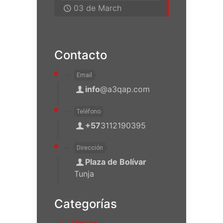
03 de March
Contacto
Email
info
@a3qap.com
Teléfono
+57
3112190395
Dirección
Plaza de Bolívar
Tunja
Categorías
Nación