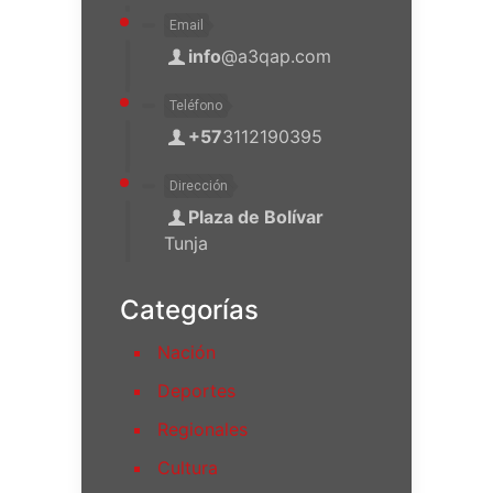
Email
info
@a3qap.com
Teléfono
+57
3112190395
Dirección
Plaza de Bolívar
Tunja
Categorías
Nación
Deportes
Regionales
Cultura