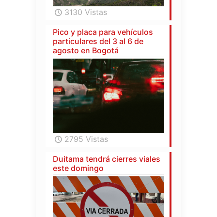
3130 Vistas
Pico y placa para vehículos
particulares del 3 al 6 de
agosto en Bogotá
2795 Vistas
Duitama tendrá cierres viales
este domingo