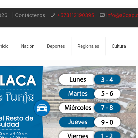
026
| Contáctenos
+573112190395
info@a3qap.
Inicio
Nación
Deportes
Regionales
Cultura