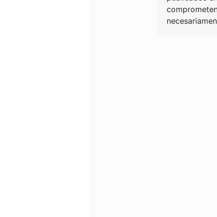
comprometen 
necesariament