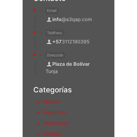
Email
info
@a3qap.com
Teléfono
+57
3112190395
Dirección
Plaza de Bolívar
Tunja
Categorías
Nación
Deportes
Regionales
Cultura