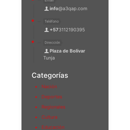
Email
info
@a3qap.com
Teléfono
+57
3112190395
Dirección
Plaza de Bolívar
Tunja
Categorías
Nación
Deportes
Regionales
Cultura
Educación