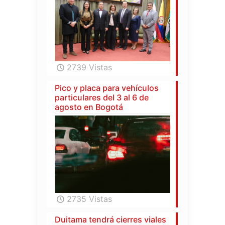
2739 Vistas
Pico y placa para vehículos
particulares del 3 al 6 de
agosto en Bogotá
2735 Vistas
Duitama tendrá cierres viales