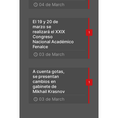
04 de March
El 19 y 20 de
marzo se
realizará el XXIX
1
Congreso
Nacional Académico
Fenalce
03 de March
A cuenta gotas,
se presentan
cambios en
1
gabinete de
Mikhail Krasnov
03 de March