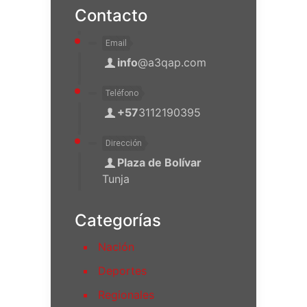
Contacto
Email
info
@a3qap.com
Teléfono
+57
3112190395
Dirección
Plaza de Bolívar
Tunja
Categorías
Nación
Deportes
Regionales