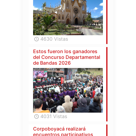
4630 Vistas
Estos fueron los ganadores
del Concurso Departamental
de Bandas 2026
4031 Vistas
Corpoboyacá realizará
encuentros participativos