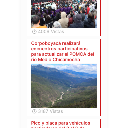
4009 Vistas
Corpoboyacá realizará
encuentros participativos
para actualizar el POMCA del
río Medio Chicamocha
3187 Vistas
Pico y placa para vehículos