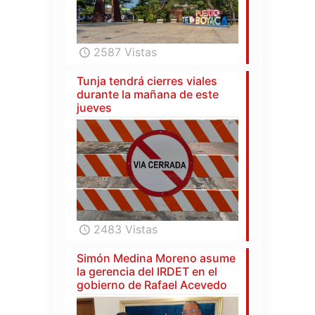
2587 Vistas
Tunja tendrá cierres viales
durante la mañana de este
jueves
2483 Vistas
Simón Medina Moreno asume
la gerencia del IRDET en el
gobierno de Rafael Acevedo