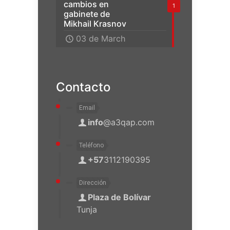
cambios en
1
gabinete de
Mikhail Krasnov
03 de March
Contacto
Email
info
@a3qap.com
Teléfono
+57
3112190395
Dirección
Plaza de Bolívar
Tunja