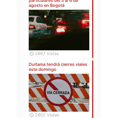
particulares del 3 al 6 de
agosto en Bogotá
2867 Vistas
Duitama tendrá cierres viales
este domingo
2802 Vistas