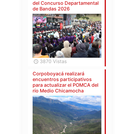
del Concurso Departamental
de Bandas 2026
3870 Vistas
Corpoboyacá realizará
encuentros participativos
para actualizar el POMCA del
río Medio Chicamocha