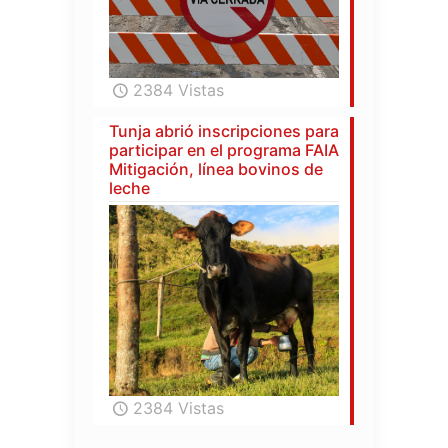
2384 Vistas
Tunja abrió inscripciones para
participar en el programa FAIA
Mitigación, línea bovinos de
leche
2384 Vistas