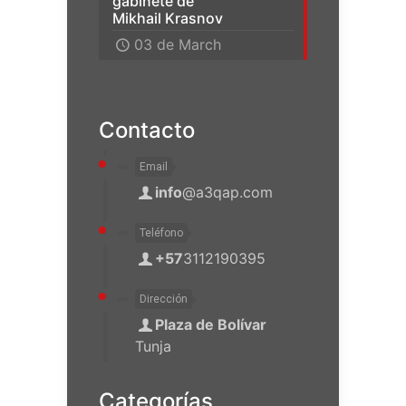
gabinete de
Mikhail Krasnov
03 de March
Contacto
Email
info
@a3qap.com
Teléfono
+57
3112190395
Dirección
Plaza de Bolívar
Tunja
Categorías